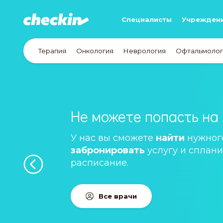
Специалисты
Учрежден
Терапия
Онкология
Неврология
Офтальмолог
Не можете попасть на 
У нас вы сможете
найти
нужного
забронировать
услугу и сплани
расписание.
Все врачи