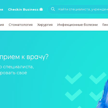
ия
Checkin Business
ия
Стоматология
Хирургия
Инфекционные болезни
Ги
прием к врачу?
 специалиста,
ровать своё